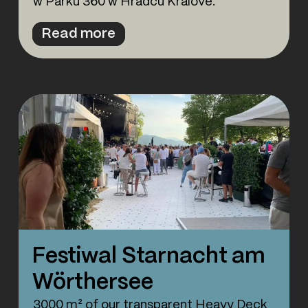
w Parku 360 w Hradcu Králové.
Read more
Festiwal Starnacht am
Wörthersee
3000 m² of our transparent Heavy Deck