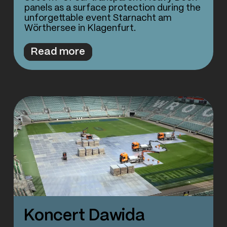
panels as a surface protection during the
unforgettable event Starnacht am
Wörthersee in Klagenfurt.
Read more
Koncert Dawida